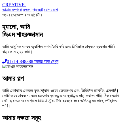
CREATIVE.
আমার সম্পর্কে
দক্ষতা
প্রজেক্ট
যোগাযোগ
ওয়েব ডেভেলপার ও মার্কেটার
হ্যালো, আমি
জিএম শাহরুজ্জামান
আমি আধুনিক ওয়েব অ্যাপ্লিকেশন তৈরি করি এবং ডিজিটাল মাধ্যমে ব্যবসার পরিধি
বাড়াতে সাহায্য করি।
01714-848388
আমার কাজ দেখুন
আমার গল্প
আমি একাধারে একজন ফুল-স্ট্যাক ওয়েব ডেভলপার এবং ডিজিটাল মার্কেটিং এক্সপার্ট।
কোডিংয়ের মাধ্যমে যেমন চমৎকার ব্যাকএন্ড ও ফ্রন্টএন্ড দাঁড় করাতে পারি, ঠিক তেমনি
মেটা অ্যাডস ও সোশ্যাল মিডিয়া স্ট্র্যাটেজি ব্যবহার করে অডিয়েন্সের কাছে পৌঁছাতে
পারি।
আমার দক্ষতা সমূহ