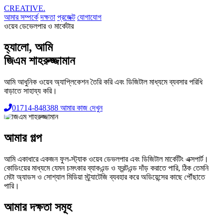
CREATIVE.
আমার সম্পর্কে
দক্ষতা
প্রজেক্ট
যোগাযোগ
ওয়েব ডেভেলপার ও মার্কেটার
হ্যালো, আমি
জিএম শাহরুজ্জামান
আমি আধুনিক ওয়েব অ্যাপ্লিকেশন তৈরি করি এবং ডিজিটাল মাধ্যমে ব্যবসার পরিধি
বাড়াতে সাহায্য করি।
01714-848388
আমার কাজ দেখুন
আমার গল্প
আমি একাধারে একজন ফুল-স্ট্যাক ওয়েব ডেভলপার এবং ডিজিটাল মার্কেটিং এক্সপার্ট।
কোডিংয়ের মাধ্যমে যেমন চমৎকার ব্যাকএন্ড ও ফ্রন্টএন্ড দাঁড় করাতে পারি, ঠিক তেমনি
মেটা অ্যাডস ও সোশ্যাল মিডিয়া স্ট্র্যাটেজি ব্যবহার করে অডিয়েন্সের কাছে পৌঁছাতে
পারি।
আমার দক্ষতা সমূহ